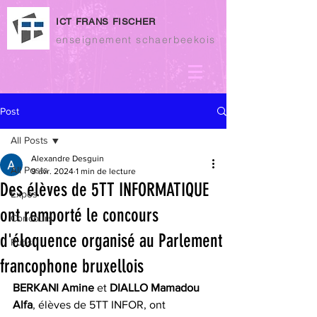
ICT FRANS FISCHER
enseignement schaerbeekois
Post
All Posts
Alexandre Desguin
All Posts
9 avr. 2024
1 min de lecture
Des élèves de 5TT INFORMATIQUE
Expos
ont remporté le concours
Concours
d'éloquence organisé au Parlement
Pubs
francophone bruxellois
BERKANI Amine
 et 
DIALLO Mamadou 
Alfa
, élèves de 5TT INFOR, ont 