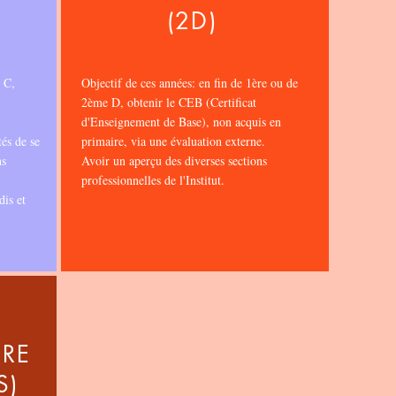
(2D)
 C,
Objectif de ces années: en fin de 1ère ou de
2ème D, obtenir le CEB (Certificat
d'Enseignement de Base), non acquis en
tés de se
primaire, via une évaluation externe.
ns
Avoir un aperçu des diverses sections
professionnelles de l'Institut.
dis et
RE
S)