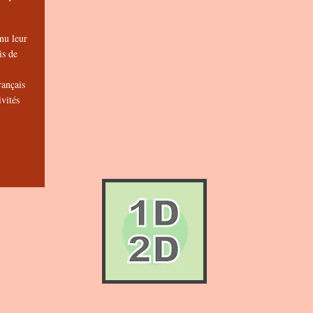
nu leur
s de
ançais
vités