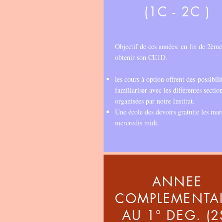
(1C - 2C )
Objectif de ces années: en fin de 2ème
obtenir son CE1D.
les cours à option offrent des possibili
familiariser avec les différentes sectio
organisées par notre Institut.
Une école des devoirs gratuite les mar
mercredis midi.
ANNEE
COMPLEMENTAI
AU 1° DEG. (2