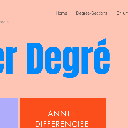
Home
Degrés-Sections
En lum
ekois
er Degré
ANNEE
DIFFERENCIEE