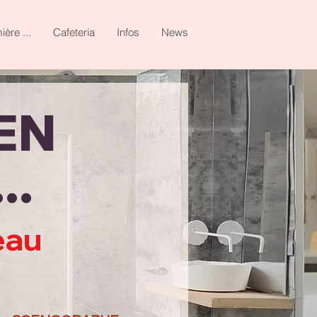
ière ...
Cafeteria
Infos
News
EN
..
eau