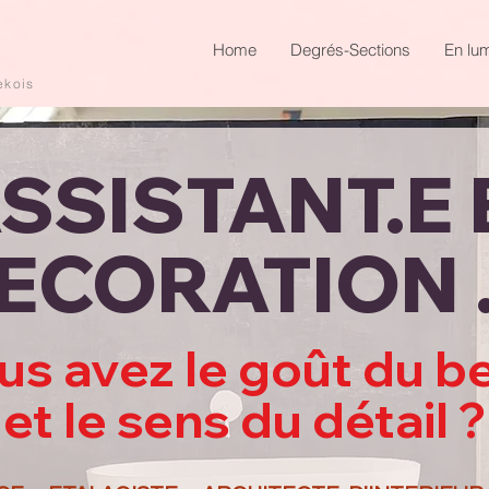
Home
Degrés-Sections
En lum
ekois
SSISTANT.E 
ECORATION .
us avez le goût du b
et le sens du détail ?