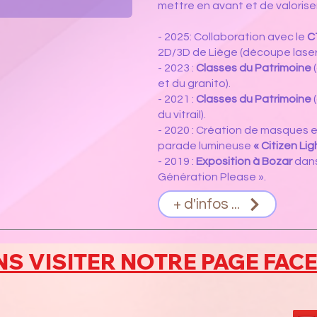
mettre en avant et de valoriser
- 2025: Collaboration avec le
C
2D/3D de Liège (découpe laser 
- 2023 :
Classes du Patrimoine
et du granito).
- 2021 :
Classes du Patrimoine
(
du vitrail).
- 2020 : Création de masques e
parade lumineuse
« Citizen Li
- 2019 :
Exposition à Bozar
dans
Génération Please ».
+ d'infos ...
 VISITER NOTRE PAGE FAC