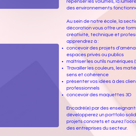
repenser les volumes, la lumière
des environnements fonctionnel
Au sein de notre école, la sect
décoration vous offre une form
créativité, technique et profe
apprendrez à :
concevoir des projets d’amén
espaces privés ou publics
maîtriser les outils numériques (
Travailler les couleurs, les mati
sens et cohérence
présenter vos idées à des cli
professionnels
concevoir des maquettes 3D
Encadré(e) par des enseignants
développerez un portfolio solid
projets concrets et aurez l’occ
des entreprises du secteur.