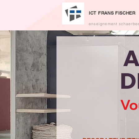
ICT FRANS FISCHER
enseignement schaerbe
A
D
Vo