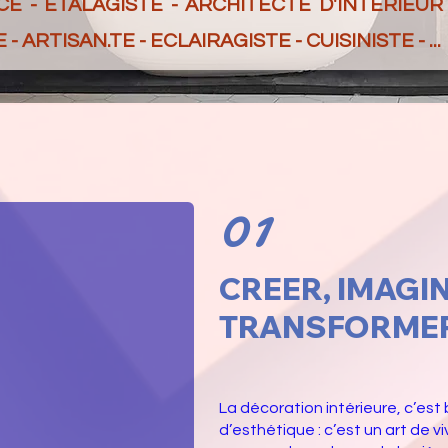
CE - ETALAGISTE - ARCHITECTE D'INTERIEUR
 ARTISAN.TE - ECLAIRAGISTE - CUISINISTE - ...
01
CREER, IMAGI
TRANSFORMER, 
La décoration intérieure, c’est
d’esthétique : c’est un art de v