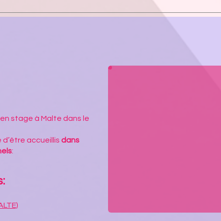
 en stage à Malte dans le
 d’être accueillis
dans
nels
:
:
ALTE)