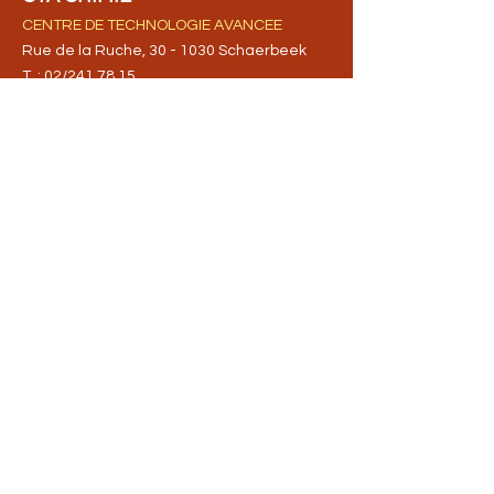
CENTRE DE TECHNOLOGIE AVANCEE
Rue de la Ruche, 30 - 1030 Schaerbeek
T. : 02/241.78.15
E-Mail:
ctaschaerbeek@gmail.com
A PROPOS >
L'ICT Frans Fischer est une école
secondaire du réseau communal
schaerbeekois.
Elle possède 4 implantations à
Schaerbeek : rue Général Eenens, 66 et
rue Voltaire 61, rue de la Ruche, 30 et rue
Gallait, 94. L’école organise de
l’enseignement technique de transition,
technique de qualification et
professionnel.