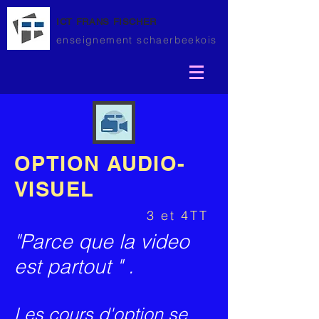
ICT FRANS FISCHER
enseignement schaerbeekois
OPTION AUDIO-
VISUEL
3 et 4TT
"Parce que la video
est partout " .
Les cours d'option se