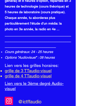
général) et 8 heures d'option, réparties en 3
heures de technologie (cours théorique) et
5 heures de laboratoire (cours pratique).
Chaque année, tu aborderas plus
particulièrement l'étude d'un média: la
photo en 3e année, la radio en 4e ...
___________________________________
___________________________________
___________________________
Cours généraux: 24 - 25 heures
Options "Audiovisuel" : 08 heures
Lien vers les grilles horaires:
grille de 3 TTaudio-visuel
grille de 4 TTaudio-visuel
Lien vers le 3ème degré Audio-
visuel
@ictffaudio