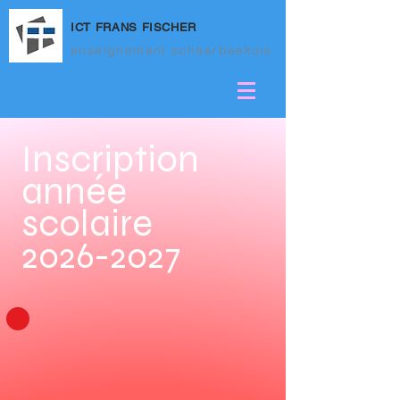
ICT FRANS FISCHER
enseignement schaerbeekois
Inscription
année
scolaire
2026
-20
27