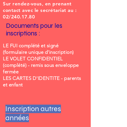
Sur rendez-vous, en prenant
contact avec le secrétariat au :
02/240.17.80
Documents pour les
inscriptions :
LE FUI complété et signé
(formulaire unique d'inscription)
LE VOLET CONFIDENTIEL
(complété) - remis sous enveloppe
fermée
LES CARTES D'IDENTITE - parents
et enfant
Inscription autres
années