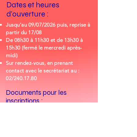
Dates et heures
d'ouverture :
Jusqu'au 09/07/2026 puis, reprise à
partir du 17/08
De 08h30 à 11h30 et de 13h30 à
15h30 (fermé le mercredi après-
midi)
Sur rendez-vous, en prenant
contact avec le secrétariat au :
02/240.17.80
Documents pour les
inscriptions :
LE BULLETIN
L'ATTESTATION DE RESULTAT
LES CARTES D'IDENTITE - parents
et élève