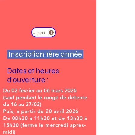
vidéo
Inscription 1ère année
Dates et heures
d'ouverture :
Du 02 février au 06 mars 2026
(sauf pendant le congé de détente
du 16 au 27/02)
Puis, à partir du 20 avril 2026
De 08h30 à 11h30 et de 13h30 à
15h30 (fermé le mercredi après-
midi)