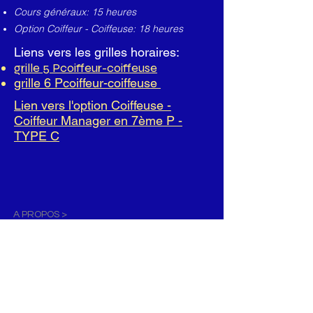
Cours généraux: 15 heures
Option Coiffeur - Coiffeuse: 18 heures
Liens vers les grilles horaires:
grille 5 Pcoiffeur-coiffeuse
grille 6 Pcoiffeur-coiffeuse
Lien vers l'option Coiffeuse -
Coiffeur Manager en 7ème P -
TYPE C
A PROPOS >
L'ICT Frans Fischer est une école
secondaire du réseau communal
schaerbeekois.
Elle possède 4 implantations à
Schaerbeek : rue Général Eenens, 66 et
rue Voltaire 61, rue de la Ruche, 30 et rue