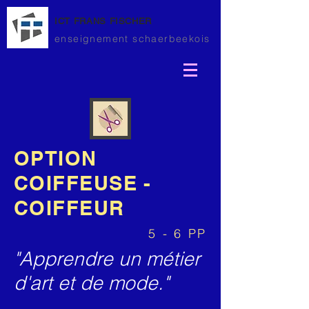
ICT FRANS FISCHER
enseignement schaerbeekois
OPTION
COIFFEUSE -
COIFFEUR
5 - 6 PP
"Apprendre un métier
d'art et de mode."