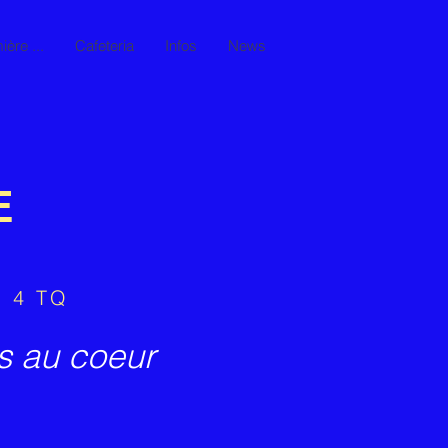
ière ...
Cafeteria
Infos
News
E
- 4 TQ
s au coeur