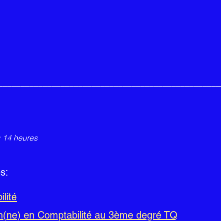
__________________________________________________
 14 heures
es:
lité
ien(ne) en Comptabilité au 3ème degré TQ