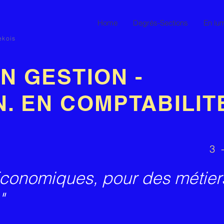
Home
Degrés-Sections
En lum
ekois
N GESTION -
. EN COMPTABILIT
3 
conomiques, pour des métier
"