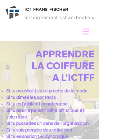
ICT FRANS FISCHER
enseignement schaerbeekois
APPRENDRE
LA COIFFURE
A L'ICTFF
Si tu es créatif.ve et proche de la mode
Si tu aimes les contacts
Si tu es habile et minutieux.se
Si tu as une personnalité artistique et
volontaire
Si tu possèdes un sens de l’organisation
Si tu sais prendre des initiatives
Si tu es souriant.e, dynamique