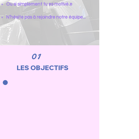
Ou si simplement tu es motivé.e
N’hésite pas à rejoindre notre équipe...
01
LES OBJECTIFS