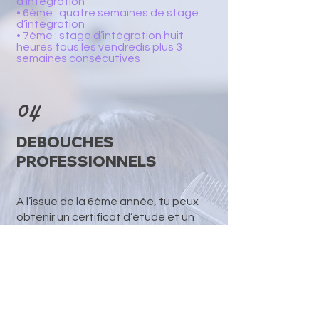
d’intégration
• 6ème : quatre semaines de stage
d’intégration
• 7ème : stage d’intégration huit
heures tous les vendredis plus 3
semaines consécutives
04
DEBOUCHES
PROFESSIONNELS
A l’issue de la 6ème année, tu peux
obtenir un certificat d’étude et un
certificat de qualification de
l’enseignement secondaire
professionnel qui te permettent
d’entrer directement dans la vie
active.