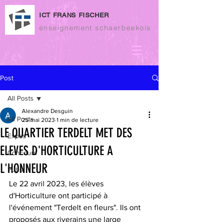
ICT FRANS FISCHER
enseignement schaerbeekois
Post
All Posts
Alexandre Desguin
All Posts
25 mai 2023
1 min de lecture
LE QUARTIER TERDELT MET DES
Expos
ELEVES D'HORTICULTURE A
Concours
L'HONNEUR
Pubs
Le 22 avril 2023, les élèves 
d'Horticulture ont participé à 
l'événement "Terdelt en fleurs". Ils ont 
proposés aux riverains une large 